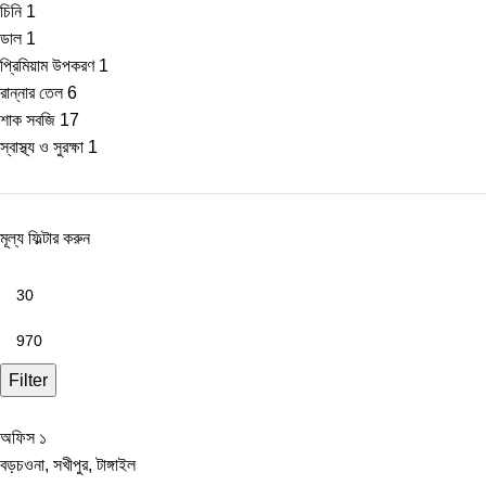
চিনি
1
ডাল
1
প্রিমিয়াম উপকরণ
1
রান্নার তেল
6
শাক সবজি
17
স্বাস্থ্য ও সুরক্ষা
1
মূল্য ফিল্টার করুন
Filter
অফিস ১
বড়চওনা, সখীপুর, টাঙ্গাইল