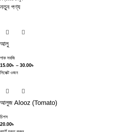
নতুন পণ্য
আলু
শাক সবজি
15.00
৳
–
30.00
৳
সিলেক্ট ওজন
আলুজ Alooz (Tomato)
চিপস
20.00
৳
কার্টে যুক্ত করুন