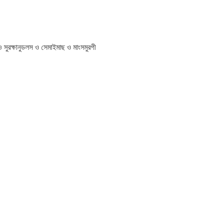
ও সুরক্ষা
নুডলস ও সেমাই
মাছ ও মাংস
মুরগী